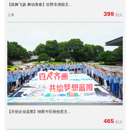
【鼓舞飞扬 舞动青春】狂野非洲鼓主...
399
上海
元/人
【共创企业蓝图】纳斯卡巨画创意主...
465
元/人