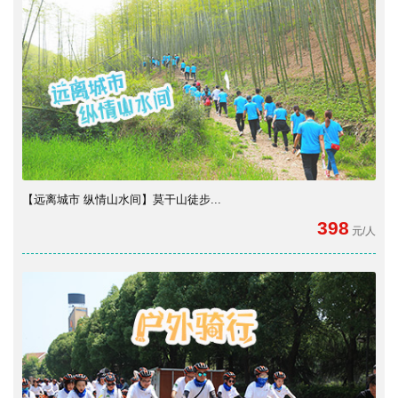
【远离城市 纵情山水间】莫干山徒步...
398
元/人