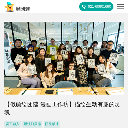
021-60901690
首
页
热
门
所
推
有
客
荐
活
户
团
动
案
建
关
例
【似颜绘团建 漫画工作坊】描绘生动有趣的灵
攻
于
联
魂
略
我
系
员工融入
增强归属感
团队破冰