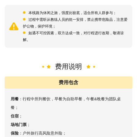
本线路为休闲之旅，强度比较底，适合所有人群参与；
过程中需听从教练人员的统一安排，禁止携带危险品，注意爱
护公物，保护环境；
如遇不可控因素，双方达成一致，对行程进行改期，敬请谅
解。
费用说明
费用包含
用餐
：行程中所列餐饮，早餐为自助早餐，午餐&晩餐为团队桌
餐；
住宿
；
场地门票
；
保险
：户外旅行高风险意外险；