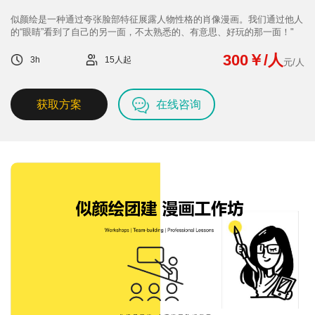
们
我
似颜绘是一种通过夸张脸部特征展露人物性格的肖像漫画。我们通过他人
的“眼睛”看到了自己的另一面，不太熟悉的、有意思、好玩的那一面！"
们
300￥/人
3h
15人起
元/人
获取方案
在线咨询