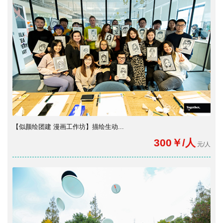
【似颜绘团建 漫画工作坊】描绘生动...
300￥/人
元/人