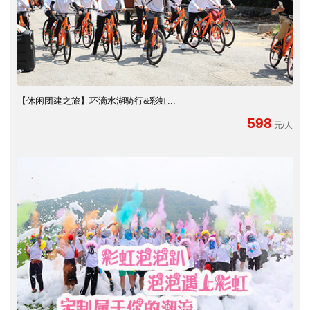
【休闲团建之旅】环滴水湖骑行&彩虹...
598
元/人