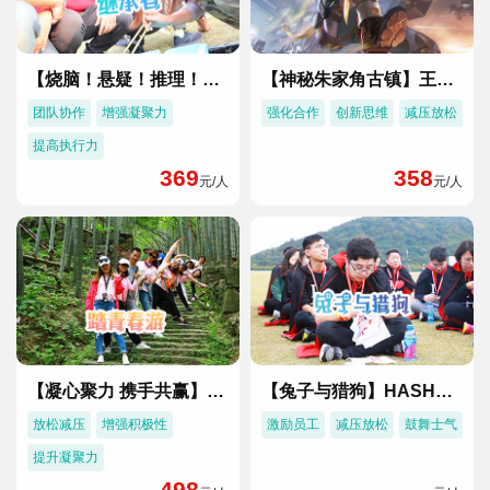
们
我
们
【烧脑！悬疑！推理！】继承者主题1天...
【神秘朱家角古镇】王牌特工定向团建
团队协作
增强凝聚力
强化合作
创新思维
减压放松
提高执行力
369
358
元/人
元/人
【凝心聚力 携手共赢】日铸岭古道徒步...
【兔子与猎狗】HASH运动主题团建
放松减压
增强积极性
激励员工
减压放松
鼓舞士气
提升凝聚力
498