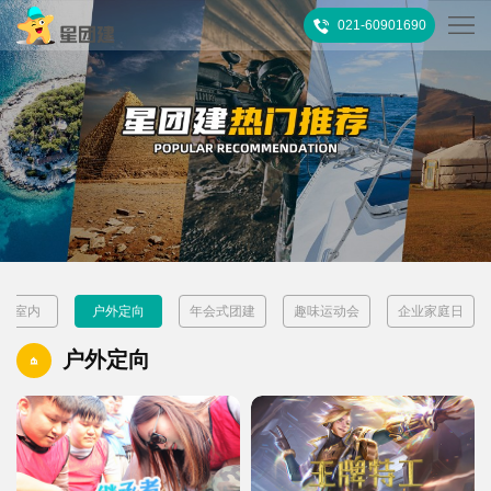
021-60901690
首
页
热
门
所
推
有
客
荐
活
户
团
嗨翻室内
户外定向
年会式团建
趣味运动会
企业家庭日
动
案
建
关
户外定向
例
攻
于
联
略
我
系