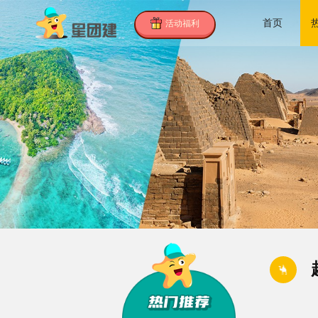
首页
活动福利
首
页
热
门
所
推
有
客
荐
活
户
团
动
案
建
关
例
攻
于
联
略
我
系