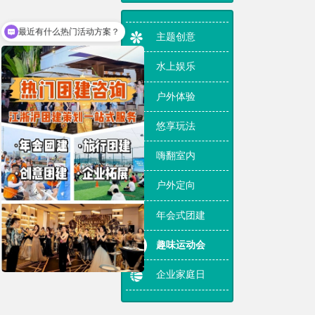
们
我
最近有什么热门活动方案？
们
主题创意
水上娱乐
户外体验
悠享玩法
嗨翻室内
户外定向
年会式团建
趣味运动会
企业家庭日